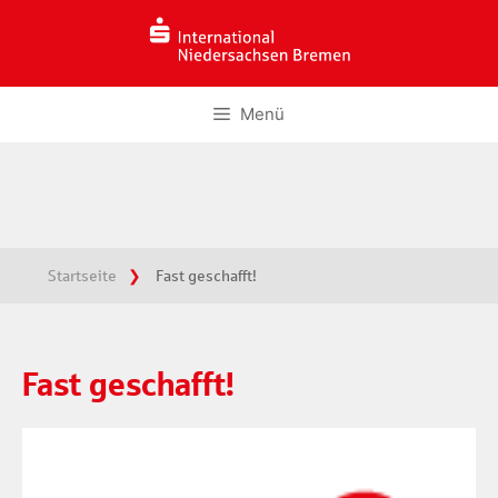
Zum
Inhalt
springen
Menü
Startseite
Fast geschafft!
Fast geschafft!