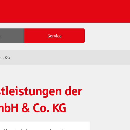
n
Service
Co. KG
tleistungen der
mbH & Co. KG