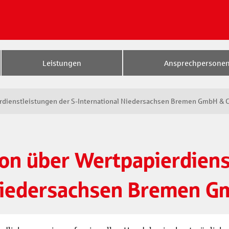
Leistungen
Ansprechpersone
rdienstleistungen der S-International Niedersachsen Bremen GmbH & 
on über Wertpapierdiens
 Niedersachsen Bremen G