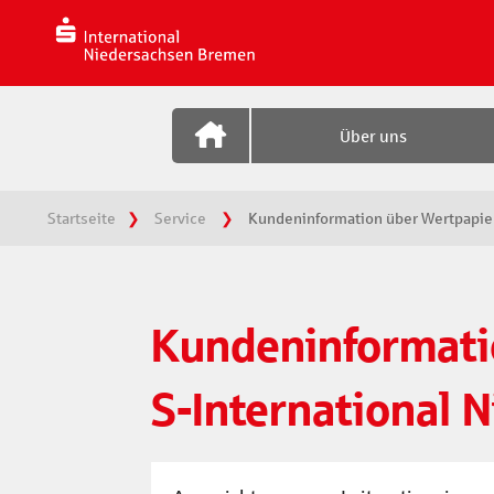
Zum
Inhalt
springen
Über uns
Startseite
Service
Kundeninformation über Wertpapie
Kundeninformati
S-International